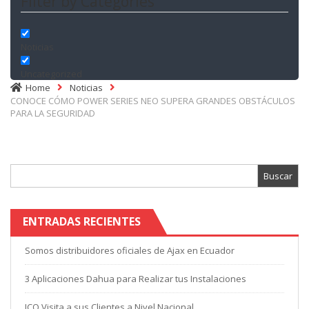
Filter by Categories
Noticias
Uncategorized
Home
Noticias
CONOCE CÓMO POWER SERIES NEO SUPERA GRANDES OBSTÁCULOS
PARA LA SEGURIDAD
Buscar:
ENTRADAS RECIENTES
Somos distribuidores oficiales de Ajax en Ecuador
3 Aplicaciones Dahua para Realizar tus Instalaciones
ICO Visita a sus Clientes a Nivel Nacional